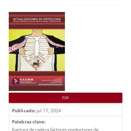
Barra
lateral
del
artículo
PDF
Publicado:
jul 17, 2024
Palabras clave:
fractura de cadera factores predoctores de