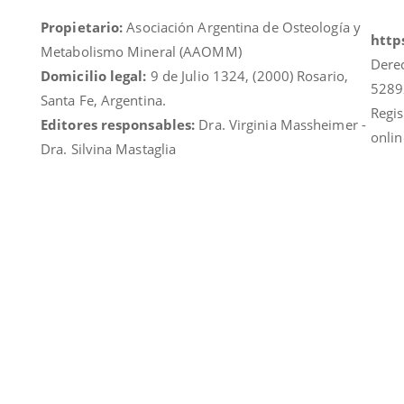
Propietario:
Asociación Argentina de Osteología y
https
Metabolismo Mineral (AAOMM)
Dere
Domicilio legal:
9 de Julio 1324, (2000) Rosario,
5289
Santa Fe, Argentina.
Regis
Editores responsables:
Dra. Virginia Massheimer -
onlin
Dra. Silvina Mastaglia