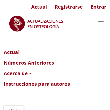
Navegación
Actual
Registrarse
Entrar
principal
Contenido
principal
Toggl
Barra
navig
lateral
Actual
Números Anteriores
Acerca de
Instrucciones para autores
BUSCAR