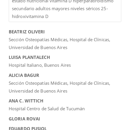
estado nutricional vitamina D hiperparatiroidismo
secundario adultos mayores niveles séricos 25-
hidroxivitamina D
Contenido
BEATRIZ OLIVERI
principal
Sección Osteopatías Médicas, Hospital de Clínicas,
del
Universidad de Buenos Aires
artículo
LUISA PLANTALECH
Hospital Italiano, Buenos Aires
ALICIA BAGUR
Sección Osteopatías Médicas, Hospital de Clínicas,
Universidad de Buenos Aires
ANA C. WITTICH
Hospital Centro de Salud de Tucumán
GLORIA ROVAI
EDUARDO PUSIOL