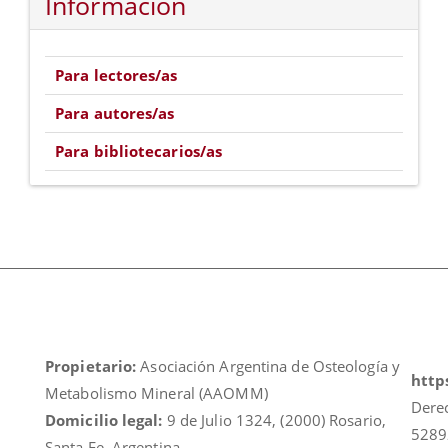
Información
Para lectores/as
Para autores/as
Para bibliotecarios/as
Propietario:
Asociación Argentina de Osteología y
https
Metabolismo Mineral (AAOMM)
Dere
Domicilio legal:
9 de Julio 1324, (2000) Rosario,
5289
Santa Fe, Argentina.