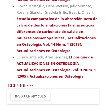
Silvina Mastaglia, Dana Watson, Julia Somoza,
Rosana Gianotti, Graciela Brito, Beatriz Oliveri,
Estudio comparativo de la absorción neta de
calcio de dos formulaciones farmacéuticas
diferentes de carbonato de calcio en
mujeres posmenopáusicas
,
Actualizaciones
en Osteología: Vol. 14 Núm. 1 (2018):
Actualizaciones en Osteología
Luisa Plantalech, Ariel Sánchez,
El por qué de
ACTUALIZACIONES EN OSTEOLOGÍA
,
Actualizaciones en Osteología: Vol. 1 Núm. 1
(2005): Actualizaciones en Osteología
1
2
3
4
5
6
>
>>
Enviar
un
ENVIAR UN ARTÍCULO
artículo