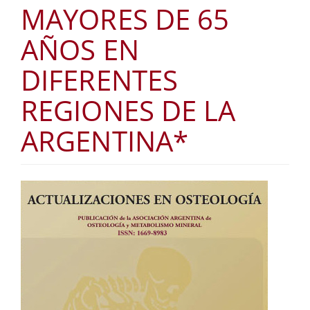
MAYORES DE 65
AÑOS EN
DIFERENTES
REGIONES DE LA
ARGENTINA*
Barra
lateral
del
artículo