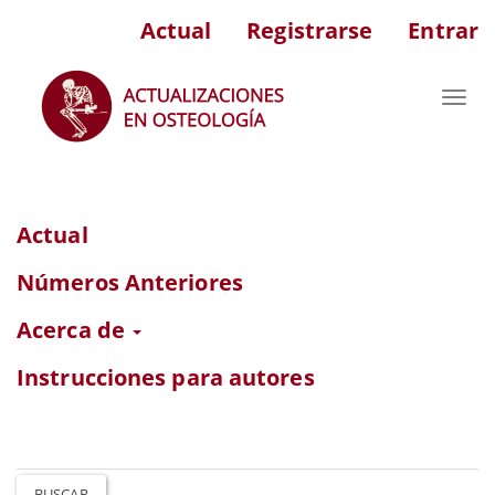
Navegación
Actual
Registrarse
Entrar
principal
Contenido
principal
Toggl
Barra
navig
lateral
Actual
Números Anteriores
Acerca de
Instrucciones para autores
BUSCAR