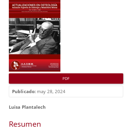
Barra
lateral
del
artículo
PDF
Publicado:
may 28, 2024
Contenido
Luisa Plantalech
principal
del
Resumen
artículo