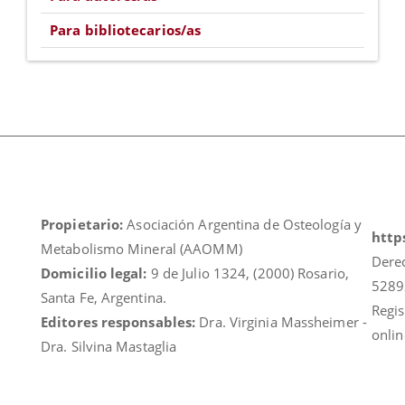
Para bibliotecarios/as
Propietario:
Asociación Argentina de Osteología y
https
Metabolismo Mineral (AAOMM)
Dere
Domicilio legal:
9 de Julio 1324, (2000) Rosario,
5289
Santa Fe, Argentina.
Regis
Editores responsables:
Dra. Virginia Massheimer -
onlin
Dra. Silvina Mastaglia