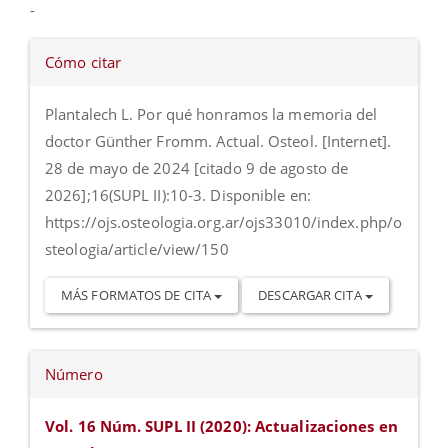
-
Detalles
Cómo citar
del
artículo
Plantalech L. Por qué honramos la memoria del
doctor Günther Fromm. Actual. Osteol. [Internet].
28 de mayo de 2024 [citado 9 de agosto de
2026];16(SUPL II):10-3. Disponible en:
https://ojs.osteologia.org.ar/ojs33010/index.php/o
steologia/article/view/150
MÁS FORMATOS DE CITA
DESCARGAR CITA
Número
Vol. 16 Núm. SUPL II (2020): Actualizaciones en