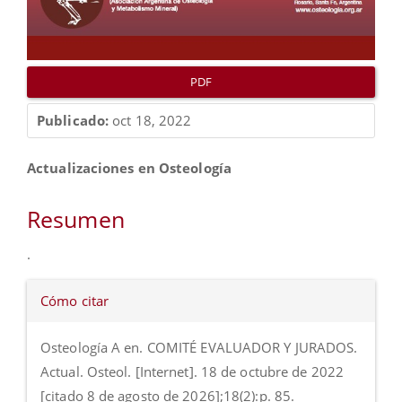
PDF
Publicado:
oct 18, 2022
Contenido
Actualizaciones en Osteología
principal
del
Resumen
artículo
.
Detalles
Cómo citar
del
artículo
Osteología A en. COMITÉ EVALUADOR Y JURADOS.
Actual. Osteol. [Internet]. 18 de octubre de 2022
[citado 8 de agosto de 2026];18(2):p. 85.