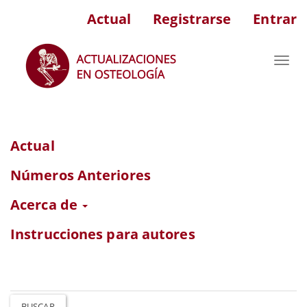
Navegación
Actual
Registrarse
Entrar
principal
Contenido
principal
Toggl
Barra
navig
lateral
Actual
Números Anteriores
Acerca de
Instrucciones para autores
BUSCAR