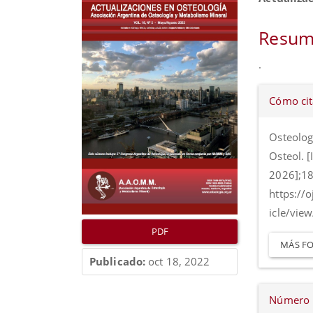
lateral
princip
del
del
Resum
artículo
artícul
.
Detall
Cómo cit
del
artícul
Osteolog
Osteol. [
2026];18(
https://
icle/vie
PDF
MÁS FO
Publicado:
oct 18, 2022
Número