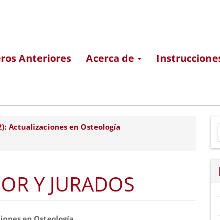
os Anteriores
Acerca de
Instruccione
E
2): Actualizaciones en Osteología
u
a
OR Y JURADOS
nido
ciones en Osteología