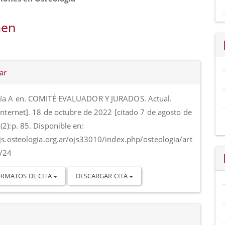
al
en
o
es
ar
o
ía A en. COMITÉ EVALUADOR Y JURADOS. Actual.
Internet]. 18 de octubre de 2022 [citado 7 de agosto de
2):p. 85. Disponible en:
ojs.osteologia.org.ar/ojs33010/index.php/osteologia/art
w/24
RMATOS DE CITA
DESCARGAR CITA