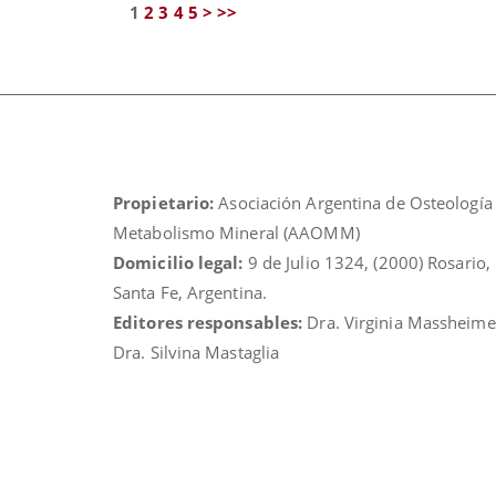
1
2
3
4
5
>
>>
Propietario:
Asociación Argentina de Osteología
Metabolismo Mineral (AAOMM)
Domicilio legal:
9 de Julio 1324, (2000) Rosario,
Santa Fe, Argentina.
Editores responsables:
Dra. Virginia Massheime
Dra. Silvina Mastaglia