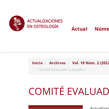
Navegación
principal
Contenido
principal
Actual
Númer
Barra
lateral
Inicio
Archivos
Vol. 18 Núm. 2 (202
Comité Evaluador y Jurados
COMITÉ EVALUAD
Barra
Conte
Actualiza