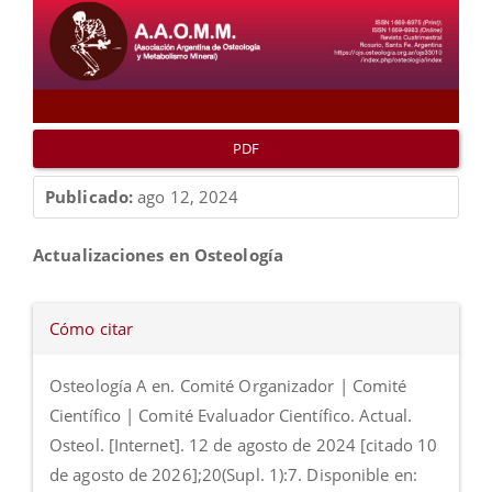
PDF
Publicado:
ago 12, 2024
Contenido
Actualizaciones en Osteología
principal
del
Detalles
Cómo citar
artículo
del
artículo
Osteología A en. Comité Organizador | Comité
Científico | Comité Evaluador Científico. Actual.
Osteol. [Internet]. 12 de agosto de 2024 [citado 10
de agosto de 2026];20(Supl. 1):7. Disponible en: