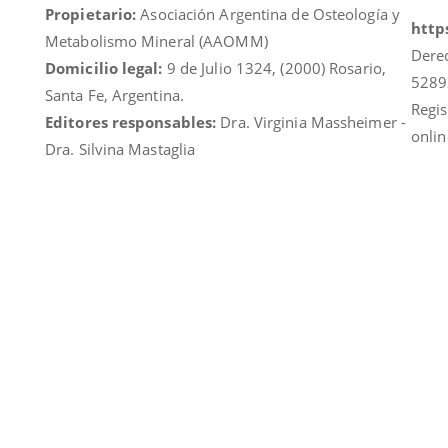
Propietario:
Asociación Argentina de Osteología y
https
Metabolismo Mineral (AAOMM)
Dere
Domicilio legal:
9 de Julio 1324, (2000) Rosario,
5289
Santa Fe, Argentina.
Regis
Editores responsables:
Dra. Virginia Massheimer -
onlin
Dra. Silvina Mastaglia