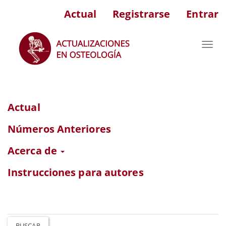
Navegación
Actual
Registrarse
Entrar
principal
Contenido
principal
Toggl
Barra
navig
lateral
Actual
Números Anteriores
Acerca de
Instrucciones para autores
BUSCAR