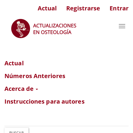
Navegación
Actual
Registrarse
Entrar
principal
Contenido
principal
Toggl
Barra
navig
lateral
Actual
Números Anteriores
Acerca de
Instrucciones para autores
BUSCAR