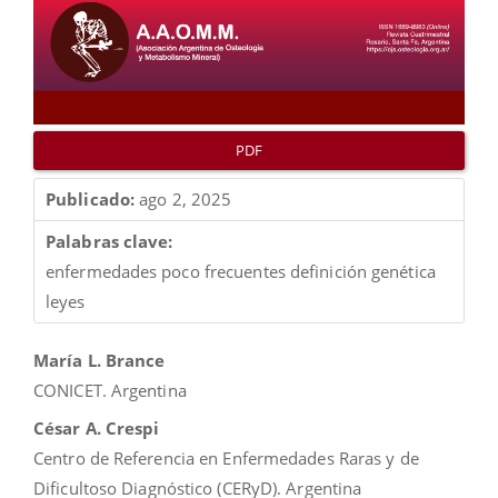
PDF
Publicado:
ago 2, 2025
Palabras clave:
enfermedades poco frecuentes definición genética
leyes
Contenido
María L. Brance
principal
CONICET. Argentina
del
César A. Crespi
artículo
Centro de Referencia en Enfermedades Raras y de
Dificultoso Diagnóstico (CERyD). Argentina