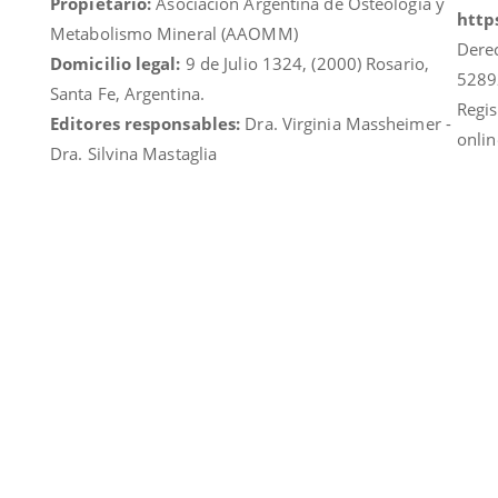
Propietario:
Asociación Argentina de Osteología y
https
Metabolismo Mineral (AAOMM)
Dere
Domicilio legal:
9 de Julio 1324, (2000) Rosario,
5289
Santa Fe, Argentina.
Regis
Editores responsables:
Dra. Virginia Massheimer -
onlin
Dra. Silvina Mastaglia