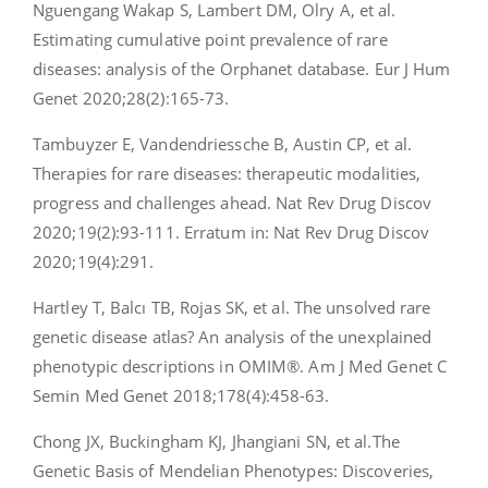
Nguengang Wakap S, Lambert DM, Olry A, et al.
Estimating cumulative point prevalence of rare
diseases: analysis of the Orphanet database. Eur J Hum
Genet 2020;28(2):165-73.
Tambuyzer E, Vandendriessche B, Austin CP, et al.
Therapies for rare diseases: therapeutic modalities,
progress and challenges ahead. Nat Rev Drug Discov
2020;19(2):93-111. Erratum in: Nat Rev Drug Discov
2020;19(4):291.
Hartley T, Balcı TB, Rojas SK, et al. The unsolved rare
genetic disease atlas? An analysis of the unexplained
phenotypic descriptions in OMIM®. Am J Med Genet C
Semin Med Genet 2018;178(4):458-63.
Chong JX, Buckingham KJ, Jhangiani SN, et al.The
Genetic Basis of Mendelian Phenotypes: Discoveries,