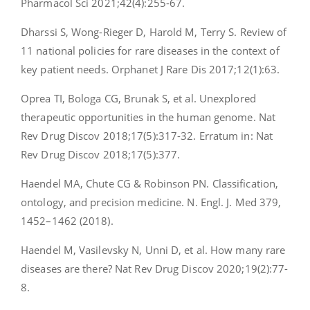
Pharmacol Sci 2021;42(4):255-67.
Dharssi S, Wong-Rieger D, Harold M, Terry S. Review of
11 national policies for rare diseases in the context of
key patient needs. Orphanet J Rare Dis 2017;12(1):63.
Oprea TI, Bologa CG, Brunak S, et al. Unexplored
therapeutic opportunities in the human genome. Nat
Rev Drug Discov 2018;17(5):317-32. Erratum in: Nat
Rev Drug Discov 2018;17(5):377.
Haendel MA, Chute CG & Robinson PN. Classification,
ontology, and precision medicine. N. Engl. J. Med 379,
1452–1462 (2018).
Haendel M, Vasilevsky N, Unni D, et al. How many rare
diseases are there? Nat Rev Drug Discov 2020;19(2):77-
8.