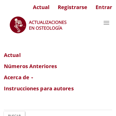
Navegación
Actual
Registrarse
Entrar
principal
Contenido
principal
Toggl
Barra
navig
lateral
Actual
Números Anteriores
Acerca de
Instrucciones para autores
BUSCAR