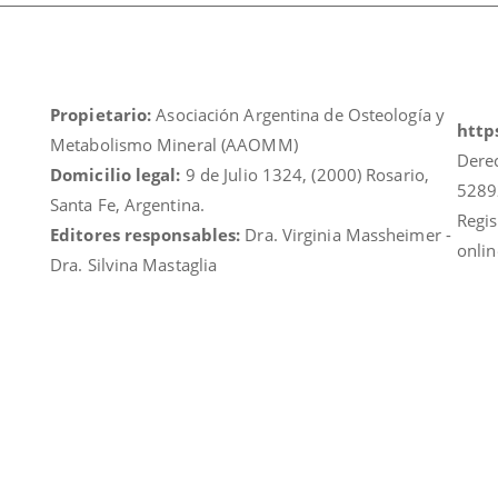
Propietario:
Asociación Argentina de Osteología y
https
Metabolismo Mineral (AAOMM)
Dere
Domicilio legal:
9 de Julio 1324, (2000) Rosario,
5289
Santa Fe, Argentina.
Regis
Editores responsables:
Dra. Virginia Massheimer -
onlin
Dra. Silvina Mastaglia