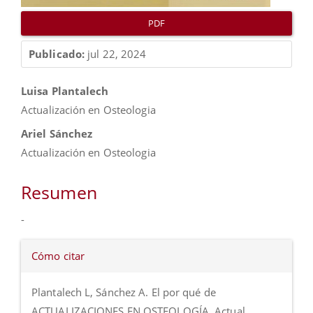
PDF
Publicado:
jul 22, 2024
Contenido
Luisa Plantalech
principal
Actualización en Osteologia
del
Ariel Sánchez
artículo
Actualización en Osteologia
Resumen
-
Detalles
Cómo citar
del
artículo
Plantalech L, Sánchez A. El por qué de
ACTUALIZACIONES EN OSTEOLOGÍA. Actual.