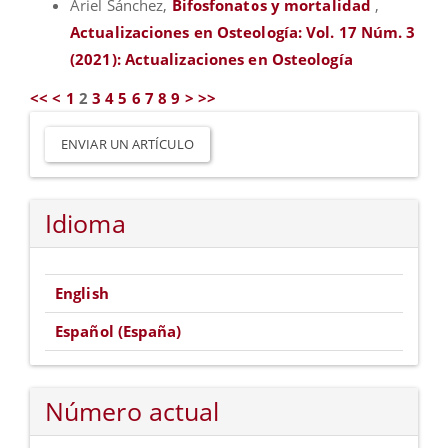
Ariel Sánchez,
Bifosfonatos y mortalidad
,
Actualizaciones en Osteología: Vol. 17 Núm. 3
(2021): Actualizaciones en Osteología
<<
<
1
2
3
4
5
6
7
8
9
>
>>
Enviar
un
ENVIAR UN ARTÍCULO
artículo
Idioma
English
Español (España)
Número actual