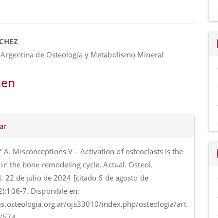
nido
NCHEZ
al
 Argentina de Osteología y Metabolismo Mineral
o
en
es
ar
o
A. Misconceptions V – Activation of osteoclasts is the
p in the bone remodeling cycle. Actual. Osteol.
]. 22 de julio de 2024 [citado 6 de agosto de
2):106-7. Disponible en:
ojs.osteologia.org.ar/ojs33010/index.php/osteologia/art
w/574