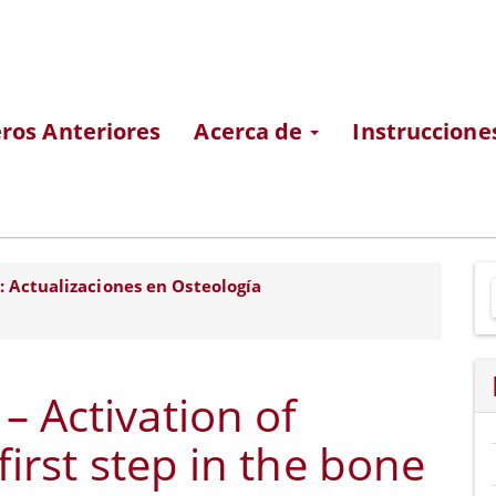
os Anteriores
Acerca de
Instruccione
E
): Actualizaciones en Osteología
u
a
– Activation of
 first step in the bone