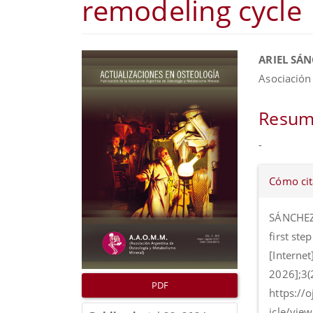
remodeling cycle
Barra
Conte
ARIEL SÁ
lateral
princip
Asociación
del
del
artículo
artícul
Resum
-
Detall
Cómo cit
del
artícul
SÁNCHEZ 
first ste
[Internet
2026];3(
PDF
https://
icle/vie