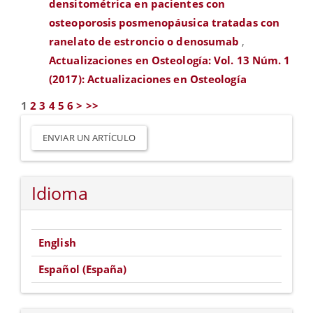
densitométrica en pacientes con
osteoporosis posmenopáusica tratadas con
ranelato de estroncio o denosumab
,
Actualizaciones en Osteología: Vol. 13 Núm. 1
(2017): Actualizaciones en Osteología
1
2
3
4
5
6
>
>>
Enviar
un
ENVIAR UN ARTÍCULO
artículo
Idioma
English
Español (España)