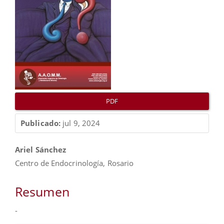
artículo
PDF
Publicado:
jul 9, 2024
Contenido
Ariel Sánchez
principal
Centro de Endocrinología, Rosario
del
artículo
Resumen
-