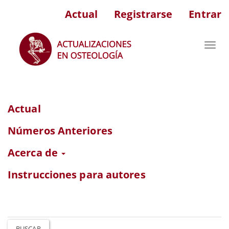
Navegación
Actual
Registrarse
Entrar
principal
Contenido
principal
Toggl
Barra
navig
lateral
Actual
Números Anteriores
Acerca de
Instrucciones para autores
BUSCAR