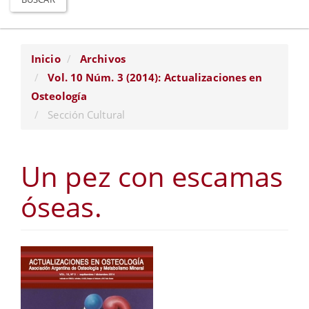
Inicio
Archivos
Vol. 10 Núm. 3 (2014): Actualizaciones en
Osteología
Sección Cultural
Un pez con escamas
óseas.
Barra
lateral
del