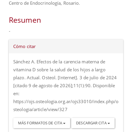
principal
Centro de Endocrinología, Rosario.
del
artículo
Resumen
-
Detalles
Cómo citar
del
artículo
Sánchez A. Efectos de la carencia materna de
vitamina D sobre la salud de los hijos a largo
plazo. Actual. Osteol. [Internet]. 3 de julio de 2024
[citado 9 de agosto de 2026];11(1):90. Disponible
en:
https://ojs.osteologia.org.ar/ojs33010/index.php/o
steologia/article/view/327
MÁS FORMATOS DE CITA
DESCARGAR CITA