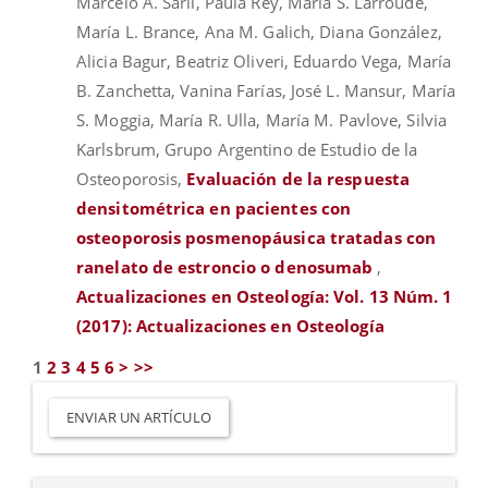
Marcelo A. Sarli, Paula Rey, María S. Larroudé,
María L. Brance, Ana M. Galich, Diana González,
Alicia Bagur, Beatriz Oliveri, Eduardo Vega, María
B. Zanchetta, Vanina Farías, José L. Mansur, María
S. Moggia, María R. Ulla, María M. Pavlove, Silvia
Karlsbrum, Grupo Argentino de Estudio de la
Osteoporosis,
Evaluación de la respuesta
densitométrica en pacientes con
osteoporosis posmenopáusica tratadas con
ranelato de estroncio o denosumab
,
Actualizaciones en Osteología: Vol. 13 Núm. 1
(2017): Actualizaciones en Osteología
1
2
3
4
5
6
>
>>
Enviar
un
ENVIAR UN ARTÍCULO
artículo