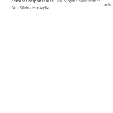
Editores responsables:
Dra. Virginia Massheimer -
onlin
Dra. Silvina Mastaglia