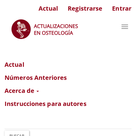
Navegación
Actual
Registrarse
Entrar
principal
Contenido
principal
Toggl
Barra
navig
lateral
Actual
Números Anteriores
Acerca de
Instrucciones para autores
BUSCAR