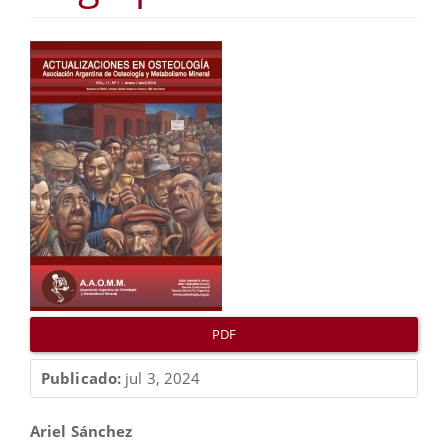
Barra
lateral
del
artículo
PDF
Publicado:
jul 3, 2024
Contenido
Ariel Sánchez