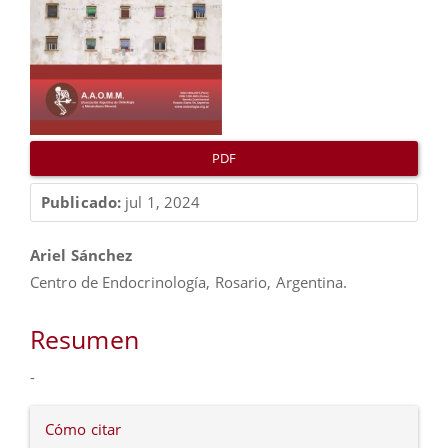
PDF
Publicado:
jul 1, 2024
Contenido
Ariel Sánchez
principal
Centro de Endocrinología, Rosario, Argentina.
del
artículo
Resumen
-
Detalles
Cómo citar
del