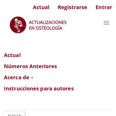
Navegación
Actual
Registrarse
Entrar
principal
Contenido
principal
Toggl
Barra
navig
lateral
Actual
Números Anteriores
Acerca de
Instrucciones para autores
BUSCAR