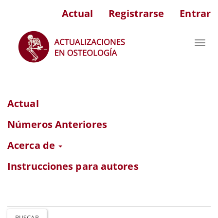
Navegación
Actual
Registrarse
Entrar
principal
Contenido
principal
Toggl
Barra
navig
lateral
Actual
Números Anteriores
Acerca de
Instrucciones para autores
BUSCAR