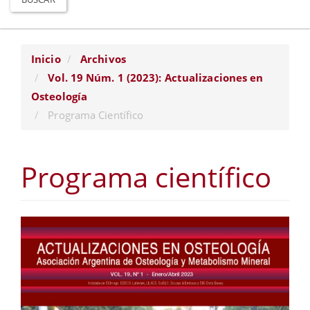
Inicio
Archivos
Vol. 19 Núm. 1 (2023): Actualizaciones en
Osteología
Programa Científico
Programa científico
Barra
lateral
del
artículo