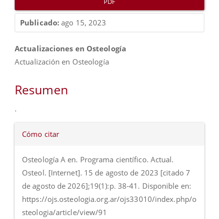
PDF
Publicado:
ago 15, 2023
Contenido
Actualizaciones en Osteología
principal
Actualización en Osteología
del
artículo
Resumen
.
Detalles
Cómo citar
del
artículo
Osteología A en. Programa científico. Actual.
Osteol. [Internet]. 15 de agosto de 2023 [citado 7
de agosto de 2026];19(1):p. 38-41. Disponible en:
https://ojs.osteologia.org.ar/ojs33010/index.php/o
steologia/article/view/91