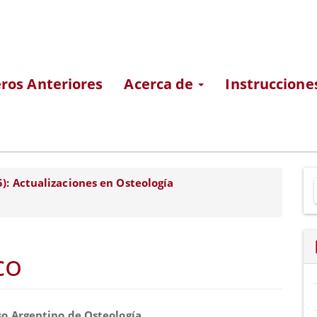
os Anteriores
Acerca de
Instruccione
E
5): Actualizaciones en Osteología
u
a
co
nido
so Argentino de Osteología