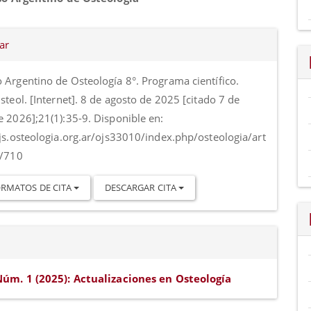
al
es
ar
o
o
 Argentino de Osteología 8°. Programa científico.
steol. [Internet]. 8 de agosto de 2025 [citado 7 de
e 2026];21(1):35-9. Disponible en:
ojs.osteologia.org.ar/ojs33010/index.php/osteologia/art
w/710
RMATOS DE CITA
DESCARGAR CITA
Núm. 1 (2025): Actualizaciones en Osteología