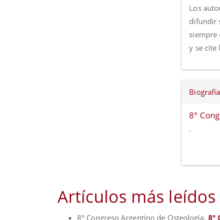
Los autor
difundir 
siempre 
y se cite
Biografía
8° Cong
.
Artículos más leídos
8° Congreso Argentino de Osteología,
8º 