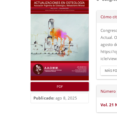
lateral
princip
del
del
Detall
Cómo cit
artículo
artícul
del
artícul
Congreso
Actual. O
agosto d
https://
icle/vie
MÁS FO
PDF
Número
Publicado:
ago 8, 2025
Vol. 21 