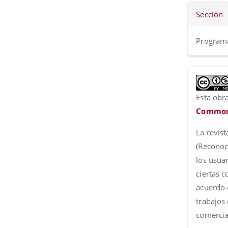
Sección
Programa
Esta obra
Commons
La revist
(Reconoc
los usua
ciertas 
acuerdo c
trabajos
comercia