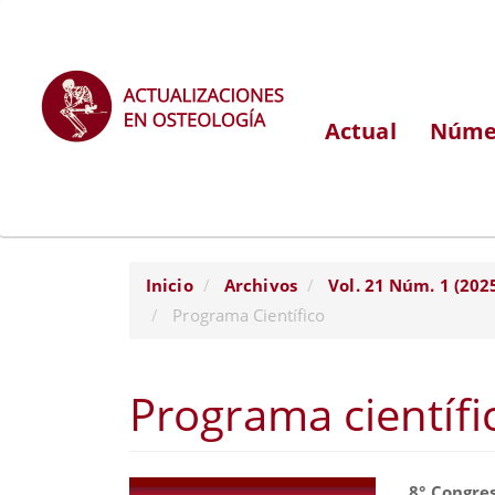
Navegación
principal
Contenido
principal
Actual
Númer
Barra
lateral
Inicio
Archivos
Vol. 21 Núm. 1 (202
Programa Científico
Programa científi
Barra
Conte
8° Congre