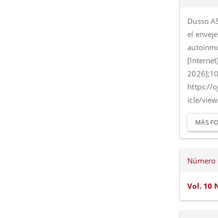
del
artícul
Dusso AS
el envej
autoinmun
[Internet
2026];10
https://
icle/vie
MÁS FO
Número
Vol. 10 