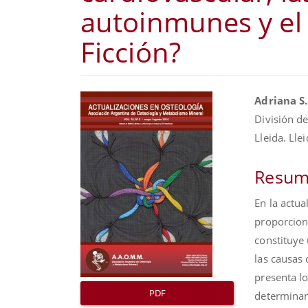
autoinmunes y el
Ficción?
Barra
Conte
Adriana S
lateral
princip
División de
del
del
Lleida. Lle
artículo
artícul
Resum
En la actua
proporcion
constituye
las causas 
presenta l
PDF
determinan 