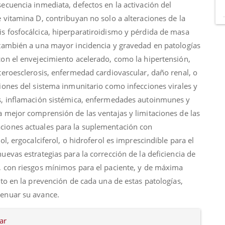
ecuencia inmediata, defectos en la activación del
 vitamina D, contribuyan no solo a alteraciones de la
s fosfocálcica, hiperparatiroidismo y pérdida de masa
 también a una mayor incidencia y gravedad en patologías
con el envejecimiento acelerado, como la hipertensión,
teroesclerosis, enfermedad cardiovascular, daño renal, o
iones del sistema inmunitario como infecciones virales y
s, inflamación sistémica, enfermedades autoinmunes y
a mejor comprensión de las ventajas y limitaciones de las
iones actuales para la suplementación con
rol, ergocalciferol, o hidroferol es imprescindible para el
uevas estrategias para la corrección de la deficiencia de
, con riesgos mínimos para el paciente, y de máxima
nto en la prevención de cada una de estas patologías,
enuar su avance.
es
ar