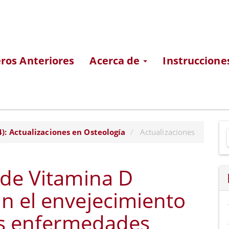
os Anteriores
Acerca de
Instruccione
E
4): Actualizaciones en Osteología
Actualizaciones
u
a
 de Vitamina D
n el envejecimiento
las enfermedades