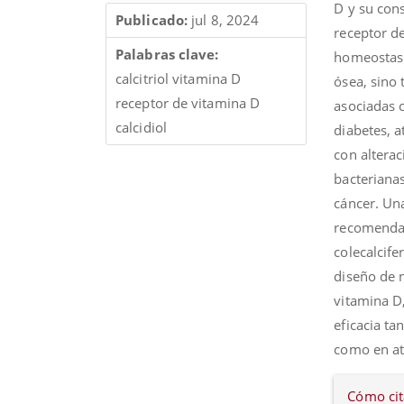
D y su cons
Publicado:
jul 8, 2024
receptor de
Palabras clave:
homeostasi
calcitriol vitamina D
ósea, sino
receptor de vitamina D
asociadas 
calcidiol
diabetes, a
con alterac
bacteriana
cáncer. Un
recomendac
colecalcife
diseño de n
vitamina D
eficacia ta
como en at
Detall
Cómo cit