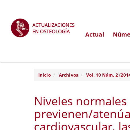
Navegación
principal
Contenido
principal
Actual
Númer
Barra
lateral
Inicio
Archivos
Vol. 10 Núm. 2 (201
Niveles normales
previenen/atenúa
cardiovascular, 