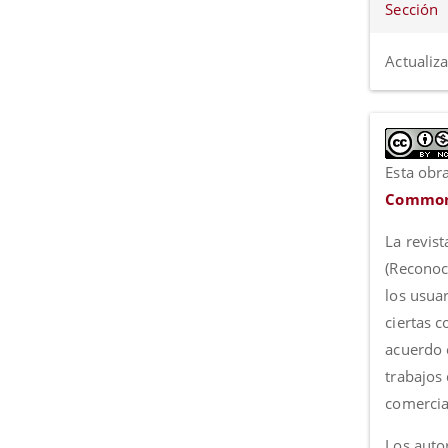
Sección
Actualiz
Esta obra
Commons
La revist
(Reconoc
los usua
ciertas 
acuerdo c
trabajos
comercia
Los autor