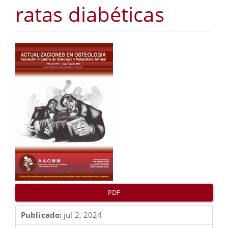
ratas diabéticas
Barra
lateral
del
artículo
PDF
Publicado:
jul 2, 2024