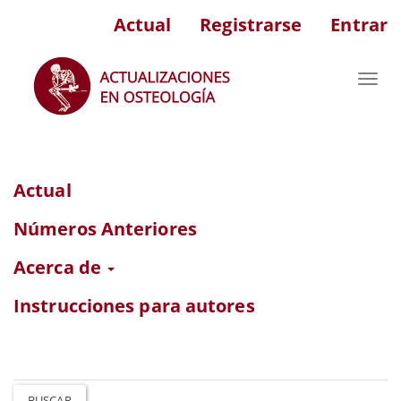
Navegación
Actual
Registrarse
Entrar
principal
Contenido
principal
Toggl
Barra
navig
lateral
Actual
Números Anteriores
Acerca de
Instrucciones para autores
BUSCAR