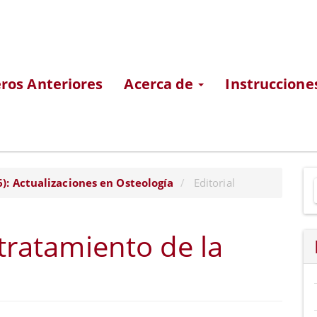
os Anteriores
Acerca de
Instruccione
E
6): Actualizaciones en Osteología
Editorial
u
a
 tratamiento de la