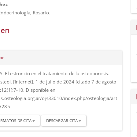
nido
chez
al
Endocrinología, Rosario.
o
en
es
ar
o
. El estroncio en el tratamiento de la osteoporosis.
steol. [Internet]. 1 de julio de 2024 [citado 7 de agosto
;12(1):7-10. Disponible en:
ojs.osteologia.org.ar/ojs33010/index.php/osteologia/art
w/285
RMATOS DE CITA
DESCARGAR CITA