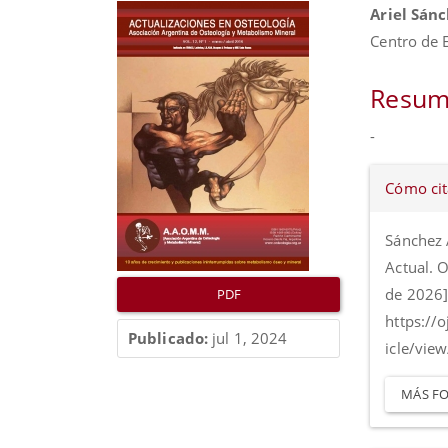
Barra
Conte
Ariel Sán
lateral
princip
Centro de 
del
del
artículo
artícul
Resum
-
Detall
Cómo cit
del
artícul
Sánchez A
Actual. O
de 2026]
PDF
https://
Publicado:
jul 1, 2024
icle/vie
MÁS FO