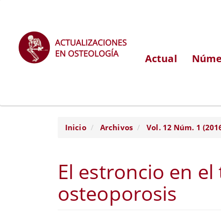
Navegación
principal
Contenido
principal
Actual
Númer
Barra
lateral
Inicio
Archivos
Vol. 12 Núm. 1 (201
El estroncio en el
osteoporosis