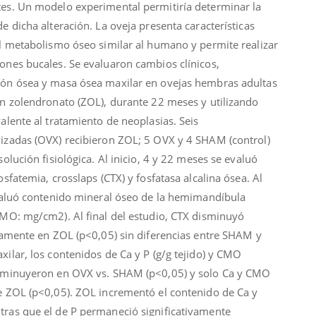
es. Un modelo experimental permitiría determinar la
e dicha alteración. La oveja presenta características
el metabolismo óseo similar al humano y permite realizar
ones bucales. Se evaluaron cambios clínicos,
ón ósea y masa ósea maxilar en ovejas hembras adultas
on zolendronato (ZOL), durante 22 meses y utilizando
alente al tratamiento de neoplasias. Seis
izadas (OVX) recibieron ZOL; 5 OVX y 4 SHAM (control)
solución fisiológica. Al inicio, 4 y 22 meses se evaluó
osfatemia, crosslaps (CTX) y fosfatasa alcalina ósea. Al
evaluó contenido mineral óseo de la hemimandíbula
CMO: mg/cm2). Al final del estudio, CTX disminuyó
ivamente en ZOL (p<0,05) sin diferencias entre SHAM y
ilar, los contenidos de Ca y P (g/g tejido) y CMO
sminuyeron en OVX vs. SHAM (p<0,05) y solo Ca y CMO
e ZOL (p<0,05). ZOL incrementó el contenido de Ca y
ras que el de P permaneció significativamente