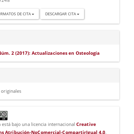
w/248
RMATOS DE CITA
DESCARGAR CITA
Núm. 2 (2017): Actualizaciones en Osteología
 originales
 está bajo una licencia internacional
Creative
 Atribución-NoComercial-CompartirIgual 4.0
.