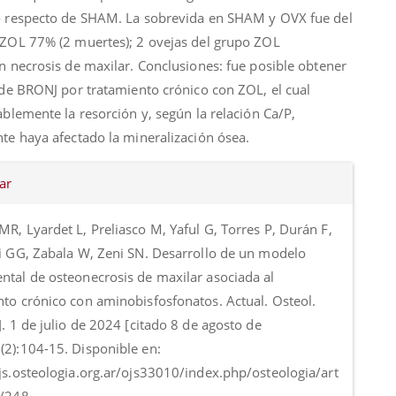
 respecto de SHAM. La sobrevida en SHAM y OVX fue del
ZOL 77% (2 muertes); 2 ovejas del grupo ZOL
n necrosis de maxilar. Conclusiones: fue posible obtener
 de BRONJ por tratamiento crónico con ZOL, el cual
blemente la resorción y, según la relación Ca/P,
te haya afectado la mineralización ósea.
es
ar
o
R, Lyardet L, Preliasco M, Yaful G, Torres P, Durán F,
ni GG, Zabala W, Zeni SN. Desarrollo de un modelo
ntal de osteonecrosis de maxilar asociada al
nto crónico con aminobisfosfonatos. Actual. Osteol.
]. 1 de julio de 2024 [citado 8 de agosto de
(2):104-15. Disponible en:
ojs.osteologia.org.ar/ojs33010/index.php/osteologia/art