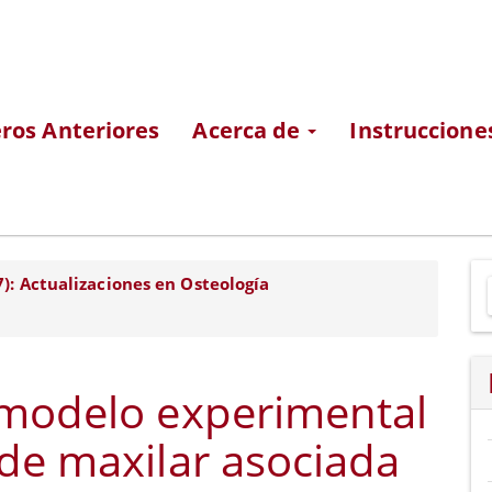
os Anteriores
Acerca de
Instruccione
E
7): Actualizaciones en Osteología
u
a
 modelo experimental
de maxilar asociada