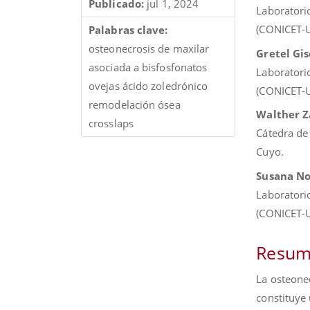
Publicado:
jul 1, 2024
Laboratori
(CONICET-
Palabras clave:
osteonecrosis de maxilar
Gretel Gis
asociada a bisfosfonatos
Laboratori
ovejas ácido zoledrónico
(CONICET-
remodelación ósea
Walther Z
crosslaps
Cátedra de
Cuyo.
Susana No
Laboratori
(CONICET-
Resum
La osteone
constituye 