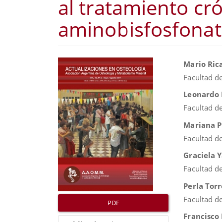
al tratamiento cr
aminobisfosfona
Barra
Conte
Mario Ric
lateral
princip
Facultad d
del
del
Leonardo 
artículo
artícul
Facultad d
Mariana P
Facultad d
Graciela Y
Facultad de
Perla Torr
Facultad de
PDF
Francisco