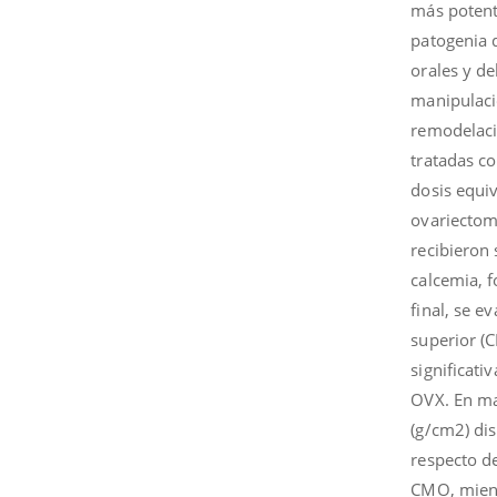
más potent
patogenia d
orales y d
manipulaci
remodelaci
tratadas c
dosis equiv
ovariectom
recibieron 
calcemia, f
final, se 
superior (
significat
OVX. En max
(g/cm2) di
respecto d
CMO, mient