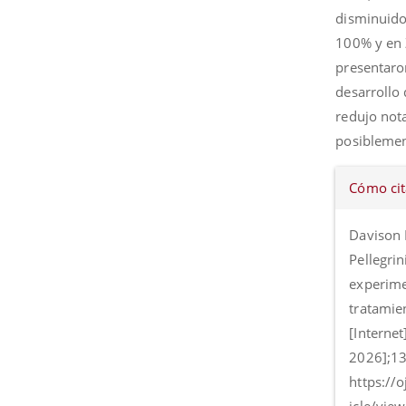
disminuido
100% y en 
presentaro
desarrollo
redujo nota
posiblemen
Detall
Cómo cit
del
artícul
Davison M
Pellegri
experime
tratamie
[Internet
2026];13
https://