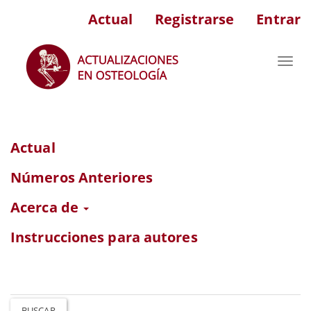
Navegación
Actual
Registrarse
Entrar
principal
Contenido
principal
Toggl
Barra
navig
lateral
Actual
Números Anteriores
Acerca de
Instrucciones para autores
BUSCAR