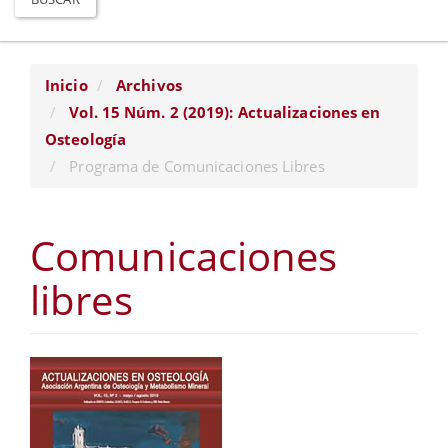
Inicio
Archivos
Vol. 15 Núm. 2 (2019): Actualizaciones en
Osteología
Programa de Comunicaciones Libres
Comunicaciones
libres
Barra
lateral
del