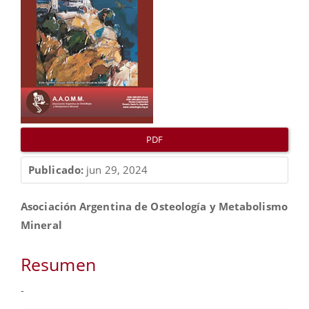
artículo
PDF
Publicado:
jun 29, 2024
Contenido
Asociación Argentina de Osteología y Metabolismo
principal
Mineral
del
artículo
Resumen
-