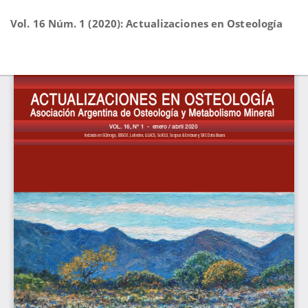
Volver
Vol. 16 Núm. 1 (2020): Actualizaciones en Osteología
a
los
detalles
De
D
del
P
artículo