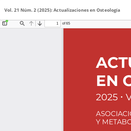
Volver
Vol. 21 Núm. 2 (2025): Actualizaciones en Osteología
a
los
detalles
del
artículo