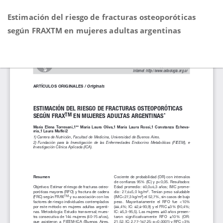
Volver
Estimación del riesgo de fracturas osteoporóticas
a
según FRAXTM en mujeres adultas argentinas
los
detalles
del
De
D
artículo
P