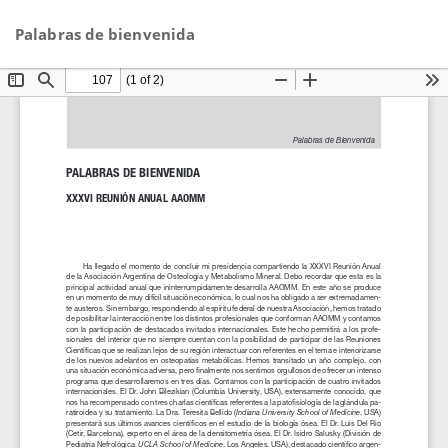
Volver
De
D
Palabras de bienvenida
a
P
los
detalles
del
artículo