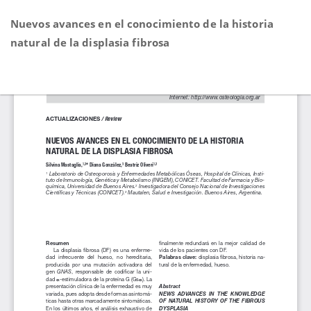
Volver
Nuevos avances en el conocimiento de la historia
a
natural de la displasia fibrosa
los
detalles
del
De
D
artículo
P