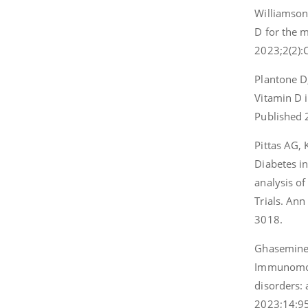
Williamson 
D for the 
2023;2(2)
Plantone D,
Vitamin D i
Published 
Pittas AG, 
Diabetes i
analysis of
Trials. An
3018.
Ghasemineja
Immunomodu
disorders:
2023;14:9