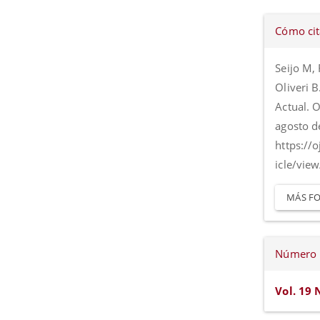
Detall
Cómo cit
del
artícul
Seijo M,
Oliveri B
Actual. O
agosto d
https://
icle/vie
MÁS FO
Número
Vol. 19 