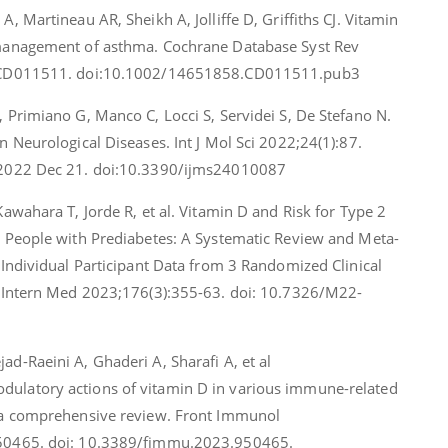
A, Martineau AR, Sheikh A, Jolliffe D, Griffiths CJ. Vitamin
management of asthma. Cochrane Database Syst Rev
:CD011511. doi:10.1002/14651858.CD011511.pub3
 Primiano G, Manco C, Locci S, Servidei S, De Stefano N.
n Neurological Diseases. Int J Mol Sci 2022;24(1):87.
2022 Dec 21. doi:10.3390/ijms24010087
Kawahara T, Jorde R, et al. Vitamin D and Risk for Type 2
n People with Prediabetes: A Systematic Review and Meta-
 Individual Participant Data from 3 Randomized Clinical
n Intern Med 2023;176(3):355-63. doi: 10.7326/M22-
d-Raeini A, Ghaderi A, Sharafi A, et al
latory actions of vitamin D in various immune-related
 a comprehensive review. Front Immunol
50465. doi: 10.3389/fimmu.2023.950465.