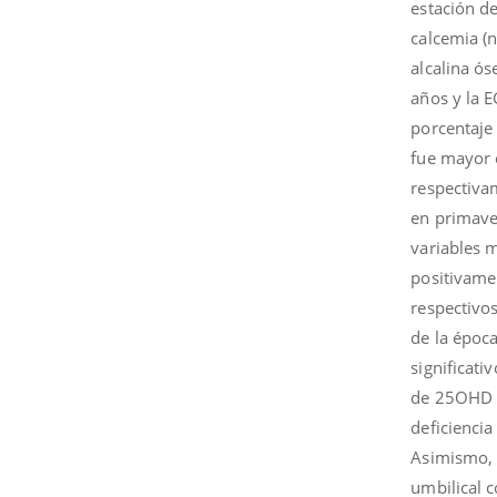
estación d
calcemia (
alcalina ós
años y la E
porcentaje
fue mayor 
respectiva
en primave
variables 
positivame
respectivo
de la époc
significati
de 25OHD i
deficienci
Asimismo, 
umbilical 