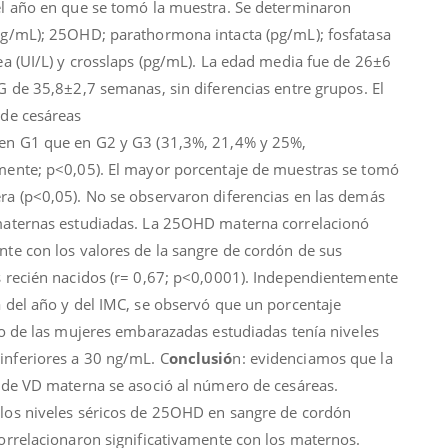
el año en que se tomó la muestra. Se determinaron
ng/mL); 25OHD; parathormona intacta (pg/mL); fosfatasa
ea (UI/L) y crosslaps (pg/mL). La edad media fue de 26±6
G de 35,8±2,7 semanas, sin diferencias entre grupos. El
 de cesáreas
en G1 que en G2 y G3 (31,3%, 21,4% y 25%,
mente; p<0,05). El mayor porcentaje de muestras se tomó
ra (p<0,05). No se observaron diferencias en las demás
maternas estudiadas. La 25OHD materna correlacionó
nte con los valores de la sangre de cordón de sus
s recién nacidos (r= 0,67; p<0,0001). Independientemente
a del año y del IMC, se observó que un porcentaje
vo de las mujeres embarazadas estudiadas tenía niveles
nferiores a 30 ng/mL. C
onclusió
n: evidenciamos que la
a de VD materna se asoció al número de cesáreas.
los niveles séricos de 25OHD en sangre de cordón
correlacionaron significativamente con los maternos.