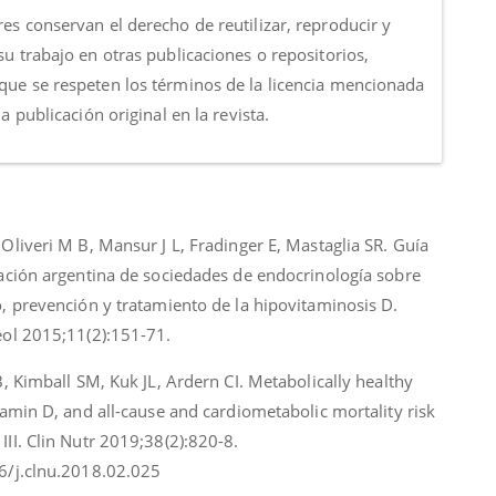
es conservan el derecho de reutilizar, reproducir y
su trabajo en otras publicaciones o repositorios,
que se respeten los términos de la licencia mencionada
 la publicación original en la revista.
Oliveri M B, Mansur J L, Fradinger E, Mastaglia SR. Guía
ración argentina de sociedades de endocrinología sobre
, prevención y tratamiento de la hipovitaminosis D.
eol 2015;11(2):151-71.
B, Kimball SM, Kuk JL, Ardern CI. Metabolically healthy
tamin D, and all-cause and cardiometabolic mortality risk
II. Clin Nutr 2019;38(2):820-8.
6/j.clnu.2018.02.025