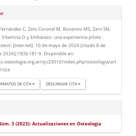
es
ar
o
 Fernández C, Zeni Coronel M, Bonanno MS, Zeni SN,
. Vitamina D y Embarazo: una experiencia piloto .
steol. [Internet]. 10 de mayo de 2024 [citado 8 de
e 2026];19(3):181-9. Disponible en:
ojs.osteologia.org.ar/ojs33010/index.php/osteologia/art
w/104
RMATOS DE CITA
DESCARGAR CITA
Núm. 3 (2023): Actualizaciones en Osteología