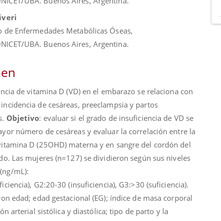
ICET/UBA. Buenos Aires, Argentina.
iveri
o de Enfermedades Metabólicas Óseas,
ICET/UBA. Buenos Aires, Argentina.
en
encia de vitamina D (VD) en el embarazo se relaciona con
incidencia de cesáreas, preeclampsia y partos
s.
Objetivo
: evaluar si el grado de insuficiencia de VD se
ayor número de cesáreas y evaluar la correlación entre la
vitamina D (25OHD) materna y en sangre del cordón del
do. Las mujeres (n=127) se dividieron según sus niveles
(ng/mL):
iciencia), G2:20-30 (insuficiencia), G3:>30 (suficiencia).
ron edad; edad gestacional (EG); índice de masa corporal
ón arterial sistólica y diastólica; tipo de parto y la