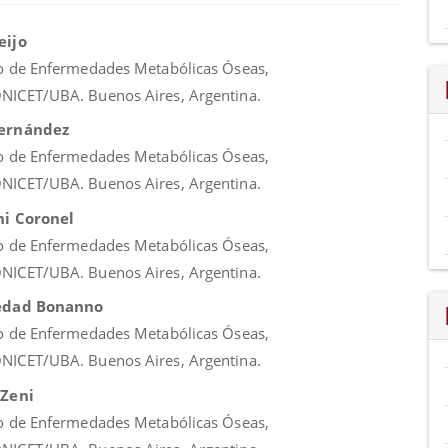
nido
eijo
al
o de Enfermedades Metabólicas Óseas,
ICET/UBA. Buenos Aires, Argentina.
o
ernández
o de Enfermedades Metabólicas Óseas,
ICET/UBA. Buenos Aires, Argentina.
ni Coronel
o de Enfermedades Metabólicas Óseas,
ICET/UBA. Buenos Aires, Argentina.
edad Bonanno
o de Enfermedades Metabólicas Óseas,
ICET/UBA. Buenos Aires, Argentina.
 Zeni
o de Enfermedades Metabólicas Óseas,