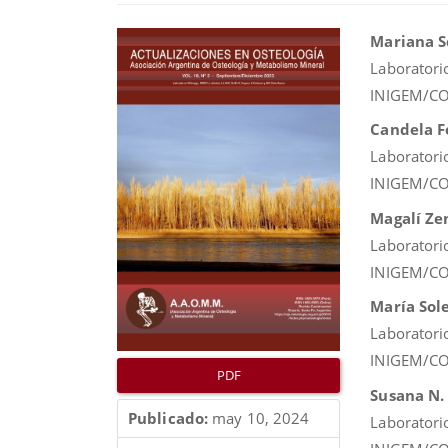
Barra
Conte
Mariana S
lateral
princip
Laboratori
del
del
INIGEM/CON
artículo
artícul
Candela F
Laboratori
INIGEM/CON
Magalí Ze
Laboratori
INIGEM/CON
María Sol
Laboratori
INIGEM/CON
PDF
Susana N.
Publicado:
may 10, 2024
Laboratori