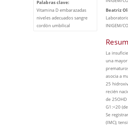
INIGEM/CON
Palabras clave:
Beatriz Ol
Vitamina D embarazadas
Laboratori
niveles adecuados sangre
INIGEM/CON
cordón umbilical
Resum
La insufici
una mayor 
prematuro
asocia a m
25 hidroxi
recién naci
de 25OHD 
G1:<20 (def
Se registra
(IMC); tensi