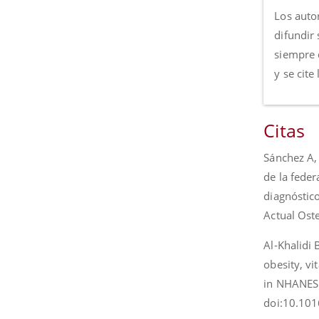
Los autor
difundir 
siempre 
y se cite
Citas
Sánchez A, 
de la fede
diagnóstico
Actual Ost
Al-Khalidi 
obesity, vi
in NHANES I
doi:10.101