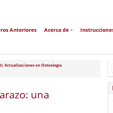
os Anteriores
Acerca de
Instruccione
E
3): Actualizaciones en Osteología
u
a
arazo: una
o